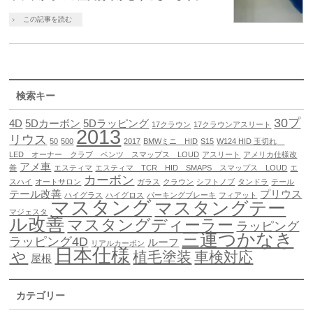
この記事を読む
検索キー
30プ
4D
5Dカーボン
5Dラッピング
17クラウン
17クラウンアスリート
2013
リウス
50
500
2017
BMWミニ HID
S15
W124 HID 玉切れ
LED オーナー クラブ ベンツ スマップス LOUD
アスリート
アメリカ仕様改
アメ車
善
エスティマ
エスティマ TCR HID SMAPS スマップス LOUD
エ
カーボン
スハイ
オートサロン
ガラス
クラウン
シフトノブ
タンドラ
テール
テール改善
プリウス
ハイグラス
ハイグロス
パーキングブレーキ
フィアット
マスタング
マスタングテー
マジェスタ
ル改善
マスタングディーラー
ラッピング
三連つかなき
ラッピング4D
ルーフ
リアルカーボン
日本仕様
ゃ
植毛塗装
車検対応
屋根
カテゴリー