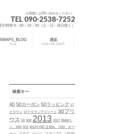
お気軽にお問い合わせください。
TEL 090-2538-7252
受付時間 9：00～18：00（土・日・祝日除く）
SMAPS_BLOG
通販
blog
ONLINESHOP
検索キー
4D
5Dカーボン
5Dラッピング
17
30プリ
クラウン
17クラウンアスリート
2013
ウス
50
500
2017
BMWミ
ニ HID
S15
W124 HID 玉切れ LED オー
ナー クラブ ベンツ スマップス LOUD