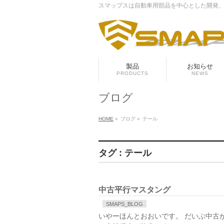
スマップスは自動車用部品を中心とした開発
製品
お知らせ
PRODUCTS
NEWS
ブログ
HOME
»
ブログ
»
テール
タグ : テール
中古平行マスタング
SMAPS_BLOG
いやーほんとおおいです。 だいぶ中古