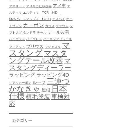
アメ車
アスリート
アメリカ仕様改善
エ
スティマ
エスティマ TCR HID
SMAPS スマップス LOUD
エスハイ
オー
カーボン
トサロン
ガラス
クラウン
シ
テール改善
フトノブ
タンドラ
テール
ハイグラス
ハイグロス
パーキングブレーキ
マ
プリウス
フィアット
マジェスタ
スタング
マスタ
ングテール改善
マ
スタングディーラー
ラッピング
ラッピング4D
三連つ
ルーフ
リアルカーボン
日本
かなきゃ
屋根
仕様
植毛塗装
車検対
応
カテゴリー