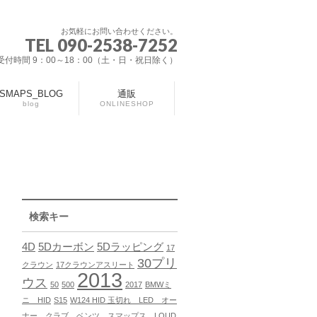
お気軽にお問い合わせください。
TEL 090-2538-7252
受付時間 9：00～18：00（土・日・祝日除く）
SMAPS_BLOG
通販
blog
ONLINESHOP
検索キー
4D
5Dカーボン
5Dラッピング
17
30プリ
クラウン
17クラウンアスリート
2013
ウス
50
500
2017
BMWミ
ニ HID
S15
W124 HID 玉切れ LED オー
ナー クラブ ベンツ スマップス LOUD