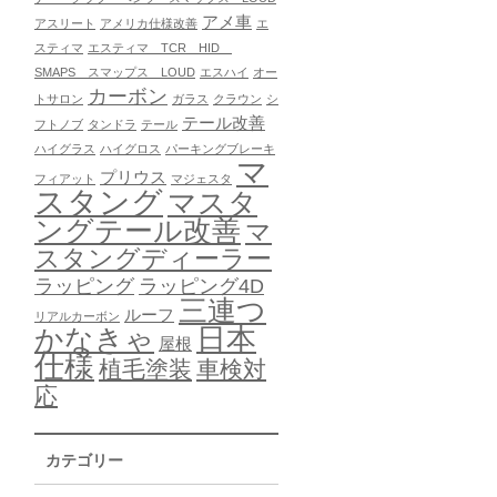
アメ車
アスリート
アメリカ仕様改善
エ
スティマ
エスティマ TCR HID
SMAPS スマップス LOUD
エスハイ
オー
カーボン
トサロン
ガラス
クラウン
シ
テール改善
フトノブ
タンドラ
テール
ハイグラス
ハイグロス
パーキングブレーキ
マ
プリウス
フィアット
マジェスタ
スタング
マスタ
ングテール改善
マ
スタングディーラー
ラッピング
ラッピング4D
三連つ
ルーフ
リアルカーボン
日本
かなきゃ
屋根
仕様
植毛塗装
車検対
応
カテゴリー