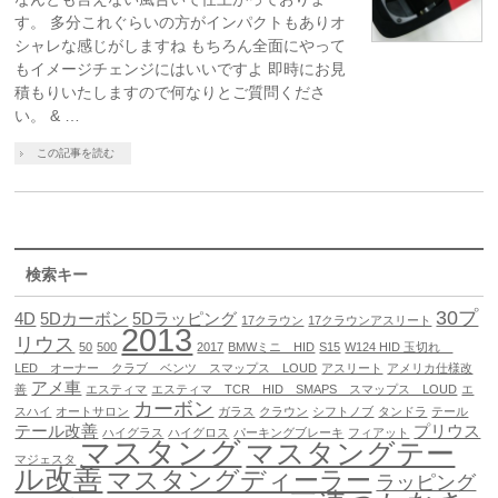
す。 多分これぐらいの方がインパクトもありオ
シャレな感じがしますね もちろん全面にやって
もイメージチェンジにはいいですよ 即時にお見
積もりいたしますので何なりとご質問くださ
い。 & …
この記事を読む
検索キー
30プ
4D
5Dカーボン
5Dラッピング
17クラウン
17クラウンアスリート
2013
リウス
50
500
2017
BMWミニ HID
S15
W124 HID 玉切れ
LED オーナー クラブ ベンツ スマップス LOUD
アスリート
アメリカ仕様改
アメ車
善
エスティマ
エスティマ TCR HID SMAPS スマップス LOUD
エ
カーボン
スハイ
オートサロン
ガラス
クラウン
シフトノブ
タンドラ
テール
テール改善
プリウス
ハイグラス
ハイグロス
パーキングブレーキ
フィアット
マスタング
マスタングテー
マジェスタ
ル改善
マスタングディーラー
ラッピング