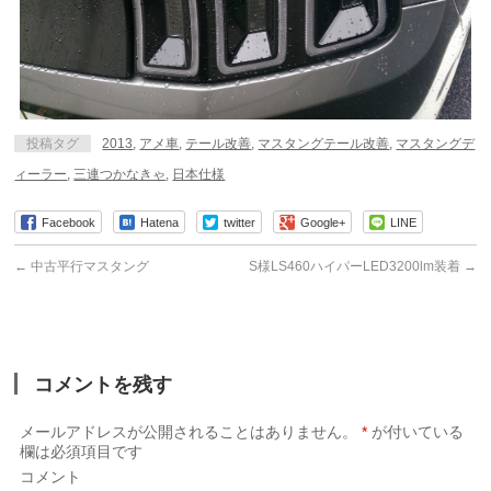
投稿タグ
2013
,
アメ車
,
テール改善
,
マスタングテール改善
,
マスタングデ
ィーラー
,
三連つかなきゃ
,
日本仕様
Facebook
Hatena
twitter
Google+
LINE
←
中古平行マスタング
S様LS460ハイパーLED3200lm装着
→
コメントを残す
メールアドレスが公開されることはありません。
*
が付いている
欄は必須項目です
コメント