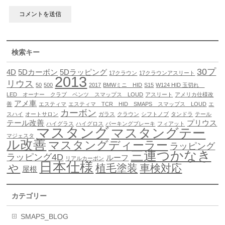
検索キー
30プ
4D
5Dカーボン
5Dラッピング
17クラウン
17クラウンアスリート
2013
リウス
50
500
2017
BMWミニ HID
S15
W124 HID 玉切れ
LED オーナー クラブ ベンツ スマップス LOUD
アスリート
アメリカ仕様改
アメ車
善
エスティマ
エスティマ TCR HID SMAPS スマップス LOUD
エ
カーボン
スハイ
オートサロン
ガラス
クラウン
シフトノブ
タンドラ
テール
テール改善
プリウス
ハイグラス
ハイグロス
パーキングブレーキ
フィアット
マスタング
マスタングテー
マジェスタ
ル改善
マスタングディーラー
ラッピング
三連つかなき
ラッピング4D
ルーフ
リアルカーボン
日本仕様
ゃ
植毛塗装
車検対応
屋根
カテゴリー
SMAPS_BLOG