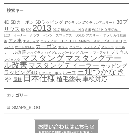
検索キー
30プ
4D
5Dカーボン
5Dラッピング
17クラウン
17クラウンアスリート
2013
リウス
50
500
2017
BMWミニ HID
S15
W124 HID 玉切れ
LED オーナー クラブ ベンツ スマップス LOUD
アスリート
アメリカ仕様改
アメ車
善
エスティマ
エスティマ TCR HID SMAPS スマップス LOUD
エ
カーボン
スハイ
オートサロン
ガラス
クラウン
シフトノブ
タンドラ
テール
テール改善
プリウス
ハイグラス
ハイグロス
パーキングブレーキ
フィアット
マスタング
マスタングテー
マジェスタ
ル改善
マスタングディーラー
ラッピング
三連つかなき
ラッピング4D
ルーフ
リアルカーボン
日本仕様
ゃ
植毛塗装
車検対応
屋根
カテゴリー
SMAPS_BLOG