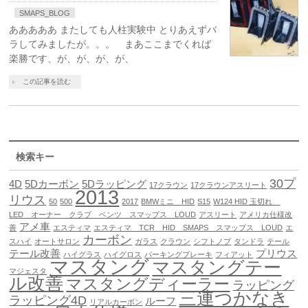
SMAPS_BLOG
あああああ またしても人柱実験中 とりあえずバ
ラしてみましたが。。。 まあここまでくれば
楽勝です、が、が、が、が、
この記事を読む
検索キー
30プ
4D
5Dカーボン
5Dラッピング
17クラウン
17クラウンアスリート
2013
リウス
50
500
2017
BMWミニ HID
S15
W124 HID 玉切れ
LED オーナー クラブ ベンツ スマップス LOUD
アスリート
アメリカ仕様改
アメ車
善
エスティマ
エスティマ TCR HID SMAPS スマップス LOUD
エ
カーボン
スハイ
オートサロン
ガラス
クラウン
シフトノブ
タンドラ
テール
テール改善
プリウス
ハイグラス
ハイグロス
パーキングブレーキ
フィアット
マスタング
マスタングテー
マジェスタ
ル改善
マスタングディーラー
ラッピング
三連つかなき
ラッピング4D
ルーフ
リアルカーボン