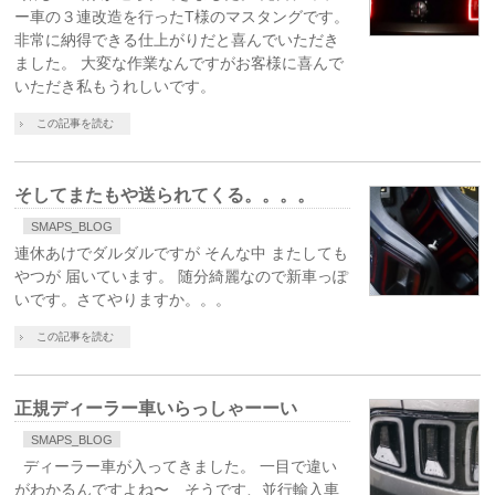
ー車の３連改造を行ったT様のマスタングです。
非常に納得できる仕上がりだと喜んでいただき
ました。 大変な作業なんですがお客様に喜んで
いただき私もうれしいです。
この記事を読む
そしてまたもや送られてくる。。。。
SMAPS_BLOG
連休あけでダルダルですが そんな中 またしても
やつが 届いています。 随分綺麗なので新車っぽ
いです。さてやりますか。。。
この記事を読む
正規ディーラー車いらっしゃーーい
SMAPS_BLOG
ディーラー車が入ってきました。 一目で違い
がわかるんですよね〜 そうです、並行輸入車