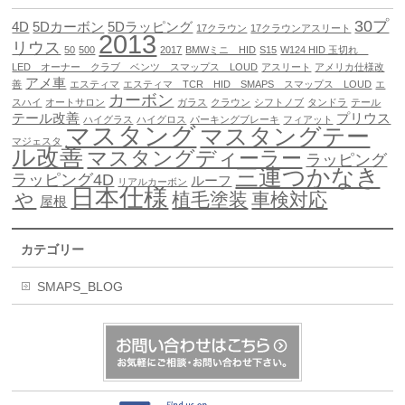
30プ
4D
5Dカーボン
5Dラッピング
17クラウン
17クラウンアスリート
2013
リウス
50
500
2017
BMWミニ HID
S15
W124 HID 玉切れ
LED オーナー クラブ ベンツ スマップス LOUD
アスリート
アメリカ仕様改
アメ車
善
エスティマ
エスティマ TCR HID SMAPS スマップス LOUD
エ
カーボン
スハイ
オートサロン
ガラス
クラウン
シフトノブ
タンドラ
テール
テール改善
プリウス
ハイグラス
ハイグロス
パーキングブレーキ
フィアット
マスタング
マスタングテー
マジェスタ
ル改善
マスタングディーラー
ラッピング
三連つかなき
ラッピング4D
ルーフ
リアルカーボン
日本仕様
ゃ
植毛塗装
車検対応
屋根
カテゴリー
SMAPS_BLOG